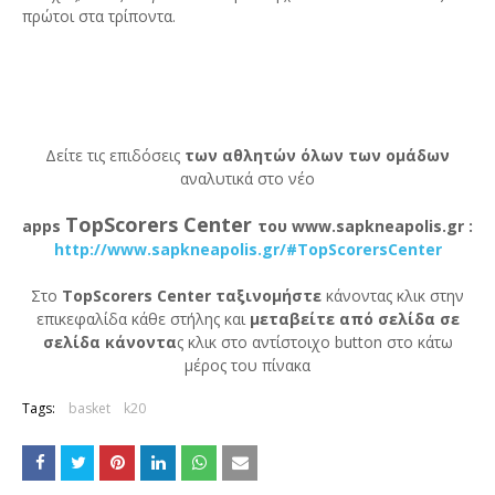
πρώτοι στα τρίποντα.
Δείτε τις επιδόσεις
των αθλητών όλων των ομάδων
αναλυτικά στο νέο
TopScorers Center
apps
του www.sapkneapolis.gr :
http://www.sapkneapolis.gr/#TopScorersCenter
Στο
TopScorers Center ταξινομήστε
κάνοντας κλικ στην
επικεφαλίδα κάθε στήλης και
μεταβείτε από σελίδα σε
σελίδα κάνοντα
ς κλικ στο αντίστοιχο button στο κάτω
μέρος του πίνακα
Tags:
basket
k20