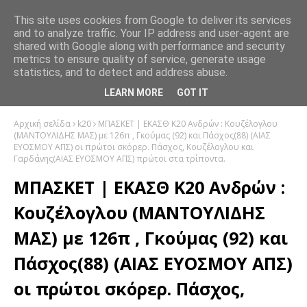
This site uses cookies from Google to deliver its services
and to analyze traffic. Your IP address and user-agent are
shared with Google along with performance and security
metrics to ensure quality of service, generate usage
statistics, and to detect and address abuse.
LEARN MORE
GOT IT
Αρχική σελίδα
k20
ΜΠΑΣΚΕΤ | ΕΚΑΣΘ K20 Ανδρών : Κουζέλογλου
(ΜΑΝΤΟΥΛΙΔΗΣ ΜΑΣ) με 126π , Γκούμας (92) και Πάσχος(88) (ΑΙΑΣ
ΕΥΟΣΜΟΥ ΑΠΣ) οι πρώτοι σκόρερ. Πάσχος, Κουζέλογλου και
Γαρδάνης(ΑΙΑΣ ΕΥΟΣΜΟΥ ΑΠΣ) πρώτοι στα τρίποντα.
ΜΠΑΣΚΕΤ | ΕΚΑΣΘ K20 Ανδρών :
Κουζέλογλου (ΜΑΝΤΟΥΛΙΔΗΣ
ΜΑΣ) με 126π , Γκούμας (92) και
Πάσχος(88) (ΑΙΑΣ ΕΥΟΣΜΟΥ ΑΠΣ)
οι πρώτοι σκόρερ. Πάσχος,