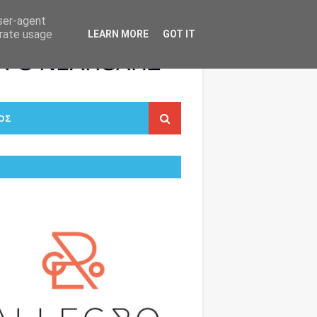
user-agent
erate usage
LEARN MORE
GOT IT
ΟΣ