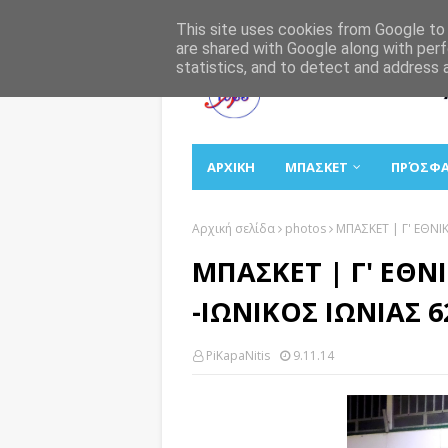
Αρχική
Σχετικά
Επικοινωνία
This site uses cookies from Google to d
are shared with Google along with perf
statistics, and to detect and address 
ΑΡΧΙΚΗ
ΜΠΑΣΚΕΤ
ΠΡΌΣΦ
Αρχική σελίδα
photos
ΜΠΑΣΚΕΤ | Γ' ΕΘΝΙ
ΜΠΑΣΚΕΤ | Γ' ΕΘΝ
-ΙΩΝΙΚΟΣ ΙΩΝΙΑΣ 6
PiKapaNitis
9.11.14