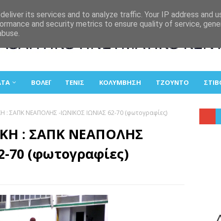
eliver its services and to analyze traffic. Your IP address and 
ormance and security metrics to ensure quality of service, gen
abuse.
ΑΤΑ
ΒΟΛΕΪ
ΤΕΝΙΣ
ΚΟΛΥΜΒΗΣΗ
ΤΖΟΥΝΤΟ
ΣΤΙΒ
ΚΗ : ΣΑΠΚ ΝΕΑΠΟΛΗΣ -ΙΩΝΙΚΟΣ ΙΩΝΙΑΣ 62-70 (φωτογραφίες)
ΙΚΗ : ΣΑΠΚ ΝΕΑΠΟΛΗΣ
2-70 (φωτογραφίες)