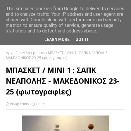
This site uses cookies from Google to deliver its services
and to analyze traffic. Your IP address and user-agent are
shared with Google along with performance and security
metrics to ensure quality of service, generate usage
statistics, and to detect and address abuse.
LEARN MORE
GOT IT
Αρχική σελίδα
photos
ΜΠΑΣΚΕΤ / ΜΙΝΙ 1 : ΣΑΠΚ ΝΕΑΠΟΛΗΣ -
ΜΑΚΕΔΟΝΙΚΟΣ 23-25 (φωτογραφίες)
ΜΠΑΣΚΕΤ / ΜΙΝΙ 1 : ΣΑΠΚ
ΝΕΑΠΟΛΗΣ - ΜΑΚΕΔΟΝΙΚΟΣ 23-
25 (φωτογραφίες)
PiKapaNitis
7.3.15