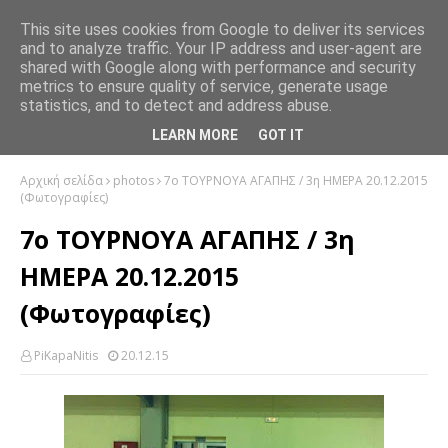
This site uses cookies from Google to deliver its services
and to analyze traffic. Your IP address and user-agent are
shared with Google along with performance and security
metrics to ensure quality of service, generate usage
statistics, and to detect and address abuse.
LEARN MORE
GOT IT
Αρχική σελίδα
photos
7ο ΤΟΥΡΝΟΥΑ ΑΓΑΠΗΣ / 3η ΗΜΕΡΑ 20.12.2015
(Φωτογραφίες)
7ο ΤΟΥΡΝΟΥΑ ΑΓΑΠΗΣ / 3η
ΗΜΕΡΑ 20.12.2015
(Φωτογραφίες)
PiKapaNitis
20.12.15