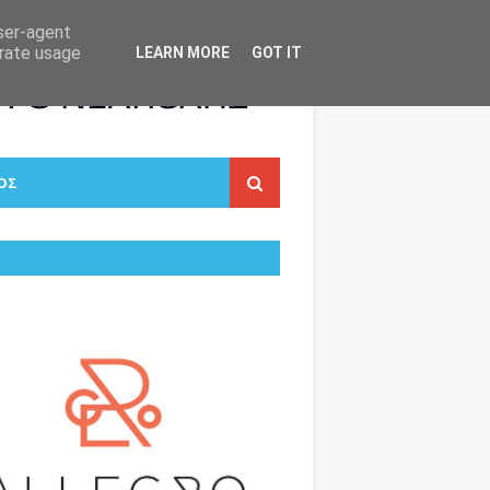
user-agent
erate usage
LEARN MORE
GOT IT
ΟΣ