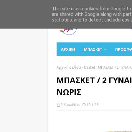
Αρχική
Σχετικά
Επικοινωνία
This site uses cookies from Google to d
are shared with Google along with perf
statistics, and to detect and address 
ΑΡΧΙΚΗ
ΜΠΑΣΚΕΤ
ΠΡΌΣΦ
Αρχική σελίδα
basket
ΜΠΑΣΚΕΤ / 2 ΓΥΝΑΙΚ
ΜΠΑΣΚΕΤ / 2 ΓΥΝΑΙ
ΝΩΡΙΣ
PiKapaNitis
19.1.26