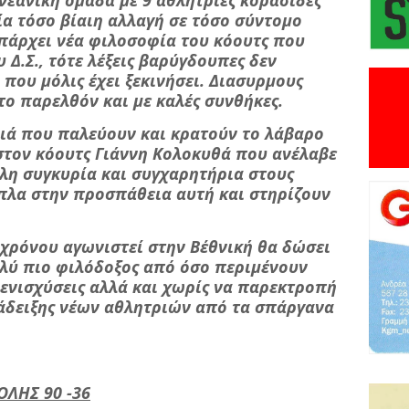
νεανική ομάδα με 9 αθλήτριες κορασίδες
μία τόσο βίαιη αλλαγή σε τόσο σύντομο
υπάρχει νέα φιλοσοφία του κόουτς που
 Δ.Σ., τότε λέξεις βαρύγδουπες δεν
που μόλις έχει ξεκινήσει. Διασυρμους
ο παρελθόν και με καλές συνθήκες.
διά που παλεύουν και κρατούν το λάβαρο
στον κόουτς Γιάννη Κολοκυθά που ανέλαβε
λη συγκυρία και συγχαρητήρια στους
ίπλα στην προσπάθεια αυτή και στηρίζουν
 χρόνου αγωνιστεί στην Β΄εθνική θα δώσει
ολύ πιο φιλόδοξος από όσο περιμένουν
ς ενισχύσεις αλλά και χωρίς να παρεκτροπή
νάδειξης νέων αθλητριών από τα σπάργανα
ΛΗΣ 90 -36