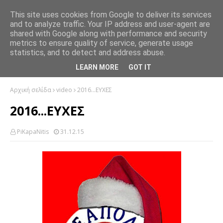
This site uses cookies from Google to deliver its services
and to analyze traffic. Your IP address and user-agent are
shared with Google along with performance and security
metrics to ensure quality of service, generate usage
statistics, and to detect and address abuse.
LEARN MORE
GOT IT
Αρχική σελίδα
video
2016...ΕΥΧΕΣ
2016...ΕΥΧΕΣ
PiKapaNitis
31.12.15