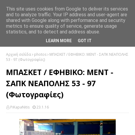
This site uses cookies from Google to deliver its services
and to analyze traffic. Your IP address and user-agent are
shared with Google along with performance and security
metrics to ensure quality of service, generate usage
statistics, and to detect and address abuse.
LEARN MORE
GOT IT
Αρχική σελίδα
photos
ΜΠΑΣΚΕΤ / ΕΦΗΒΙΚΟ: ΜΕΝΤ - ΣΑΠΚ ΝΕΑΠΟΛΗΣ
53 - 97 (Φωτογραφίες)
ΜΠΑΣΚΕΤ / ΕΦΗΒΙΚΟ: ΜΕΝΤ -
ΣΑΠΚ ΝΕΑΠΟΛΗΣ 53 - 97
(Φωτογραφίες)
PiKapaNitis
23.1.16