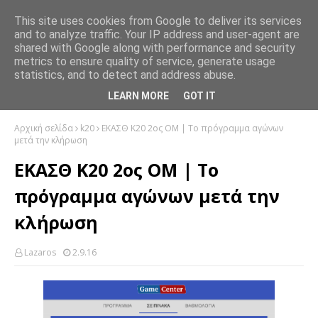
This site uses cookies from Google to deliver its services
and to analyze traffic. Your IP address and user-agent are
shared with Google along with performance and security
metrics to ensure quality of service, generate usage
statistics, and to detect and address abuse.
LEARN MORE
GOT IT
Αρχική σελίδα
k20
ΕΚΑΣΘ K20 2ος ΟΜ | Το πρόγραμμα αγώνων
μετά την κλήρωση
ΕΚΑΣΘ K20 2ος ΟΜ | Το
πρόγραμμα αγώνων μετά την
κλήρωση
Lazaros
2.9.16