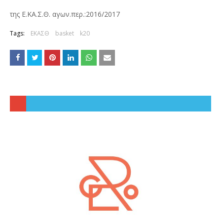
της Ε.ΚΑ.Σ.Θ. αγων.περ.:2016/2017
Tags:
ΕΚΑΣΘ
basket
k20