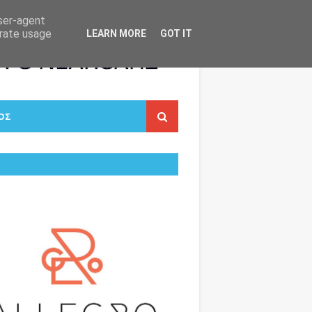
user-agent
erate usage
LEARN MORE
GOT IT
ΟΣ