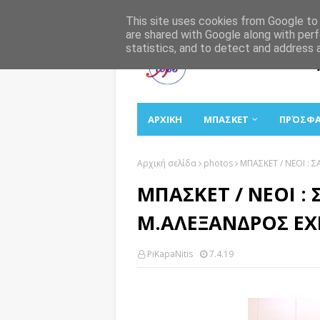
Αρχική
Σχετικά
Επικοινωνία
This site uses cookies from Google to d
are shared with Google along with perf
statistics, and to detect and address 
ΑΡΧΙΚΗ
ΜΠΑΣΚΕΤ
ΠΡΌΣΦ
Αρχική σελίδα
photos
ΜΠΑΣΚΕΤ / ΝΕΟΙ :
ΜΠΑΣΚΕΤ / ΝΕΟΙ :
Μ.ΑΛΕΞΑΝΔΡΟΣ ΕΧ
PiKapaNitis
7.4.19