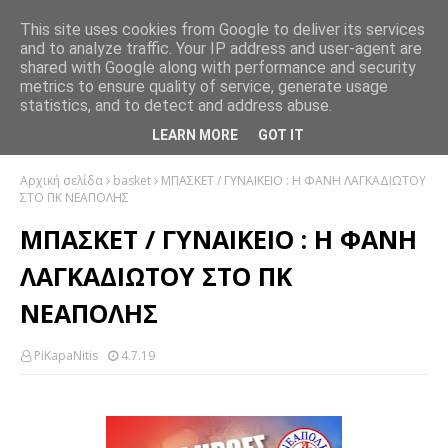
This site uses cookies from Google to deliver its services
and to analyze traffic. Your IP address and user-agent are
shared with Google along with performance and security
metrics to ensure quality of service, generate usage
statistics, and to detect and address abuse.
LEARN MORE
GOT IT
Αρχική σελίδα
basket
ΜΠΑΣΚΕΤ / ΓΥΝΑΙΚΕΙΟ : Η ΦΑΝΗ ΛΑΓΚΑΔΙΩΤΟΥ
ΣΤΟ ΠΚ ΝΕΑΠΟΛΗΣ
ΜΠΑΣΚΕΤ / ΓΥΝΑΙΚΕΙΟ : Η ΦΑΝΗ
ΛΑΓΚΑΔΙΩΤΟΥ ΣΤΟ ΠΚ
ΝΕΑΠΟΛΗΣ
PiKapaNitis
4.7.19