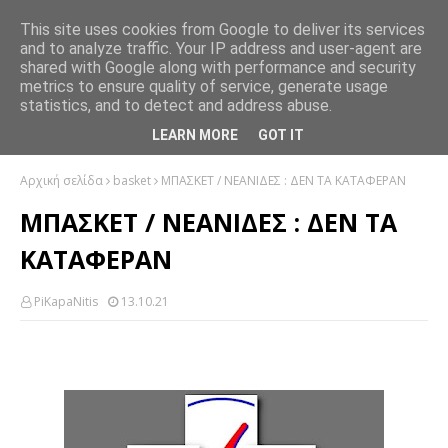
This site uses cookies from Google to deliver its services
and to analyze traffic. Your IP address and user-agent are
shared with Google along with performance and security
metrics to ensure quality of service, generate usage
statistics, and to detect and address abuse.
LEARN MORE
GOT IT
Αρχική σελίδα
basket
ΜΠΑΣΚΕΤ / ΝΕΑΝΙΔΕΣ : ΔΕΝ ΤΑ ΚΑΤΑΦΕΡΑΝ
ΜΠΑΣΚΕΤ / ΝΕΑΝΙΔΕΣ : ΔΕΝ ΤΑ
ΚΑΤΑΦΕΡΑΝ
PiKapaNitis
13.10.21