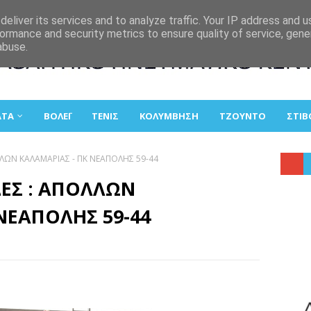
eliver its services and to analyze traffic. Your IP address and 
ormance and security metrics to ensure quality of service, gen
abuse.
ΑΤΑ
ΒΟΛΕΪ
ΤΕΝΙΣ
ΚΟΛΥΜΒΗΣΗ
ΤΖΟΥΝΤΟ
ΣΤΙΒ
ΛΛΩΝ ΚΑΛΑΜΑΡΙΑΣ - ΠΚ ΝΕΑΠΟΛΗΣ 59-44
ΔΕΣ : ΑΠΟΛΛΩΝ
ΝΕΑΠΟΛΗΣ 59-44