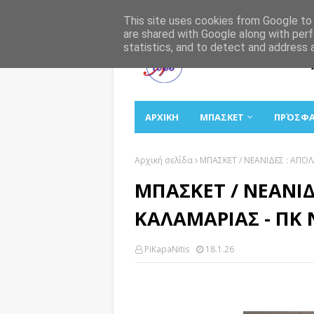
Αρχική
Σχετικά
Επικοινωνία
This site uses cookies from Google to d
are shared with Google along with perf
statistics, and to detect and address 
ΑΡΧΙΚΗ
ΜΠΑΣΚΕΤ
ΠΡΌΣΦ
Αρχική σελίδα
ΜΠΑΣΚΕΤ / ΝΕΑΝΙΔΕΣ : ΑΠΟ
ΜΠΑΣΚΕΤ / ΝΕΑΝΙ
ΚΑΛΑΜΑΡΙΑΣ - ΠΚ 
PiKapaNitis
18.1.26