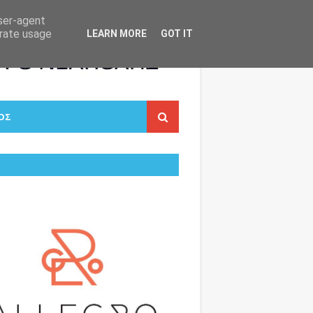
user-agent
erate usage
LEARN MORE
GOT IT
ΟΣ