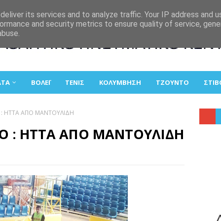
eliver its services and to analyze traffic. Your IP address and 
ormance and security metrics to ensure quality of service, gen
abuse.
ΑΤΑ
ΒΟΛΕΪ
ΤΕΝΙΣ
ΚΟΛΥΜΒΗΣΗ
ΤΖΟΥΝΤΟ
ΣΤΙΒ
Ο : ΗΤΤΑ ΑΠΟ ΜΑΝΤΟΥΛΙΔΗ
ΚΟ : ΗΤΤΑ ΑΠΟ ΜΑΝΤΟΥΛΙΔΗ