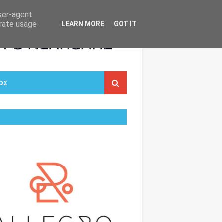
user-agent
erate usage
LEARN MORE
GOT IT
ΟΣ