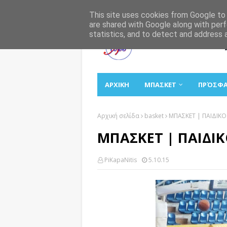
Αρχική
Σχετικά
Επικοινωνία
This site uses cookies from Google to d
are shared with Google along with perf
statistics, and to detect and address 
ΑΡΧΙΚΗ
ΜΠΑΣΚΕΤ
ΠΡΌΣΦ
Αρχική σελίδα
basket
ΜΠΑΣΚΕΤ | ΠΑΙΔΙΚ
ΜΠΑΣΚΕΤ | ΠΑΙΔΙ
PiKapaNitis
5.10.15