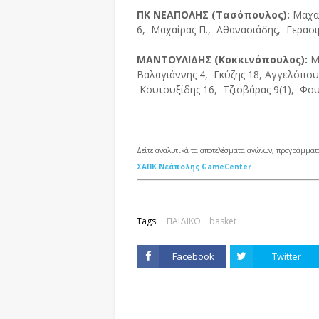
ΠΚ ΝΕΑΠΟΛΗΣ (Τασόπουλος):
Μαχαί
6, Μαχαίρας Π., Αθανασιάδης, Γερασι
ΜΑΝΤΟΥΛΙΔΗΣ (Κοκκινόπουλος):
Μ
Βαλαγιάννης 4, Γκύζης 18, Αγγελόπουλ
Κουτουξίδης 16, Τζιοβάρας 9(1), Φου
Δείτε αναλυτικά τα αποτελέσματα αγώνων, προγράμματ
ΣΑΠΚ Νεάπολης GameCenter
Tags:
ΠΑΙΔΙΚΟ
basket
Facebook
Twitter