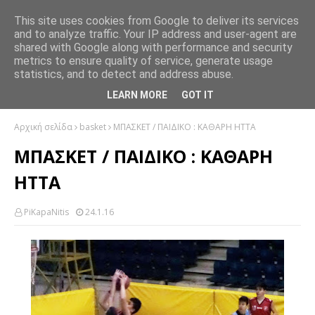
This site uses cookies from Google to deliver its services
and to analyze traffic. Your IP address and user-agent are
shared with Google along with performance and security
metrics to ensure quality of service, generate usage
statistics, and to detect and address abuse.
LEARN MORE
GOT IT
Αρχική σελίδα
basket
ΜΠΑΣΚΕΤ / ΠΑΙΔΙΚΟ : ΚΑΘΑΡΗ ΗΤΤΑ
ΜΠΑΣΚΕΤ / ΠΑΙΔΙΚΟ : ΚΑΘΑΡΗ
ΗΤΤΑ
PiKapaNitis
24.1.16